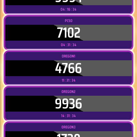
04 : 16 : 32
PCSO
7102
04 : 31 : 32
OREGON1
4766
11 : 31 : 32
OREGON2
9936
14 : 31 : 32
OREGON3