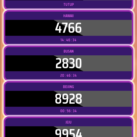
TUTUP
HAWAII
4766
14 : 46 : 32
BUSAN
2830
20 : 46 : 32
BEIJING
8928
00 : 56 : 32
JEJU
9954