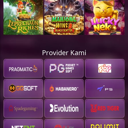
Provider Kami