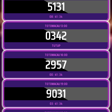
5131
08 : 41 : 32
TOTOMACAU 13:00
0342
TUTUP
TOTOMACAU 16:00
2957
00 : 41 : 32
TOTOMACAU 19:00
9031
03 : 41 : 32