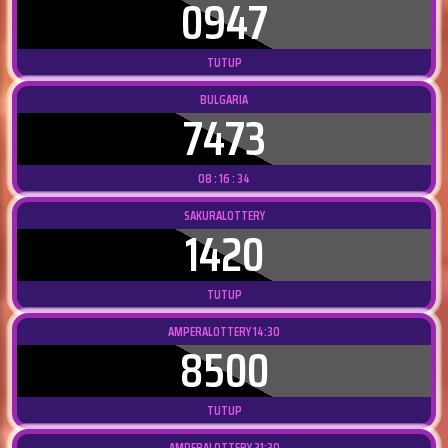
0947
TUTUP
BULGARIA
7473
08 : 16 : 32
SAKURALOTTERY
1420
TUTUP
AMPERALOTTERY 14:30
8500
TUTUP
AMPERALOTTERY 21:30