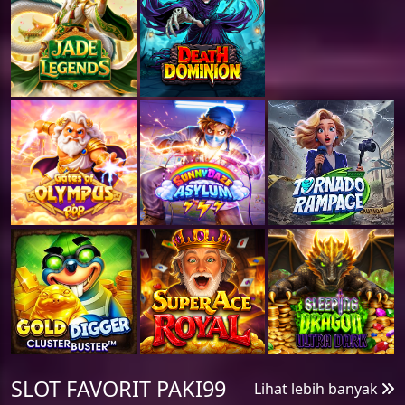
SLOT FAVORIT PAKI99
Lihat lebih banyak