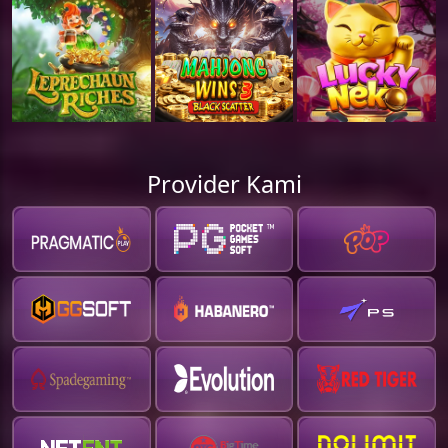
Provider Kami