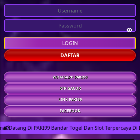
LOGIN
DAFTAR
WHATSAPP PAKI99
RTP GACOR
LINK PAKI99
FACEBOOK
Slot Terpercaya Di Indonesia.