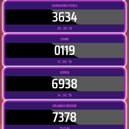
HONGKONG POOLS
3634
20 : 30 : 15
CHINA
0119
13 : 00 : 15
KOREA
6938
14 : 30 : 15
ORLANDO MIDDAY
7378
TUTUP