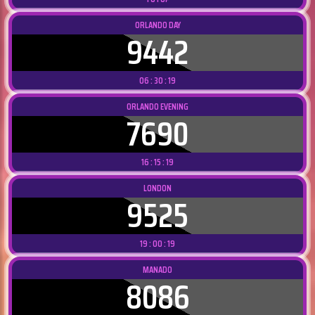
ORLANDO DAY
9442
06 : 30 : 15
ORLANDO EVENING
7690
16 : 15 : 15
LONDON
9525
19 : 00 : 15
MANADO
8086