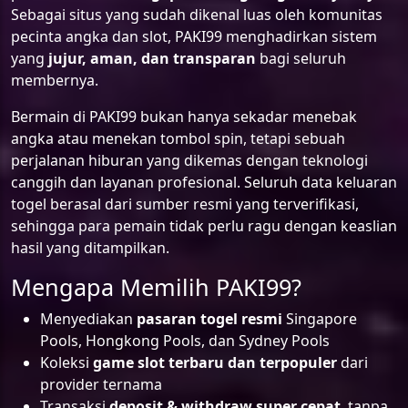
Sebagai situs yang sudah dikenal luas oleh komunitas
pecinta angka dan slot, PAKI99 menghadirkan sistem
yang
jujur, aman, dan transparan
bagi seluruh
membernya.
Bermain di PAKI99 bukan hanya sekadar menebak
angka atau menekan tombol spin, tetapi sebuah
perjalanan hiburan yang dikemas dengan teknologi
canggih dan layanan profesional. Seluruh data keluaran
togel berasal dari sumber resmi yang terverifikasi,
sehingga para pemain tidak perlu ragu dengan keaslian
hasil yang ditampilkan.
Mengapa Memilih PAKI99?
Menyediakan
pasaran togel resmi
Singapore
Pools, Hongkong Pools, dan Sydney Pools
Koleksi
game slot terbaru dan terpopuler
dari
provider ternama
Transaksi
deposit & withdraw super cepat
, tanpa