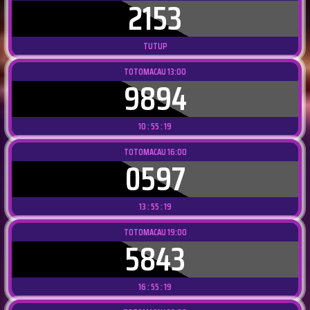
2153
TUTUP
TOTOMACAU 13:00
9894
10 : 55 : 15
TOTOMACAU 16:00
0597
13 : 55 : 15
TOTOMACAU 19:00
5843
16 : 55 : 15