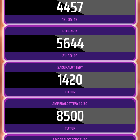
4457
13 : 05 : 15
BULGARIA
5644
21 : 30 : 15
SAKURALOTTERY
1420
TUTUP
AMPERALOTTERY 14:30
8500
TUTUP
AMPERALOTTERY 21:30