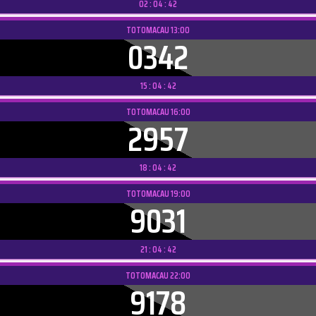
02 : 04 : 39
TOTOMACAU 13:00
0342
15 : 04 : 39
TOTOMACAU 16:00
2957
18 : 04 : 39
TOTOMACAU 19:00
9031
21 : 04 : 39
TOTOMACAU 22:00
9178