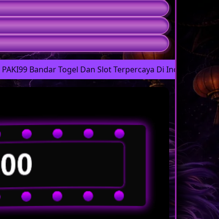
ercaya Di Indonesia.