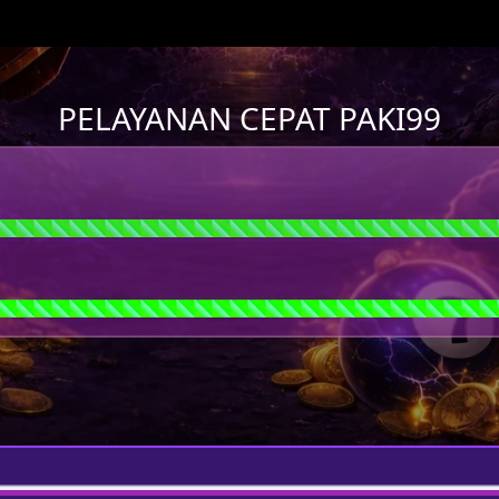
PELAYANAN CEPAT PAKI99