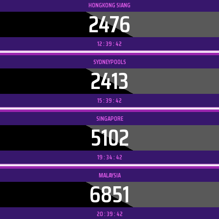
HONGKONG SIANG
2476
12 : 39 : 39
SYDNEYPOOLS
2413
15 : 39 : 39
SINGAPORE
5102
19 : 34 : 39
MALAYSIA
6851
20 : 39 : 39