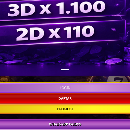
LOGIN
DAFTAR
PROMOSI
WHATSAPP PAKI99