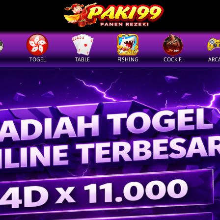
TOGEL
TABLE
FISHING
COCK F.
ARC