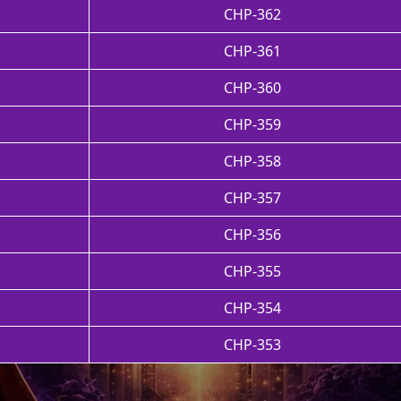
CHP-362
CHP-361
CHP-360
CHP-359
CHP-358
CHP-357
CHP-356
CHP-355
CHP-354
CHP-353