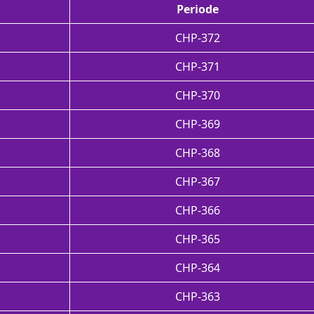
Periode
CHP-372
CHP-371
CHP-370
CHP-369
CHP-368
CHP-367
CHP-366
CHP-365
CHP-364
CHP-363