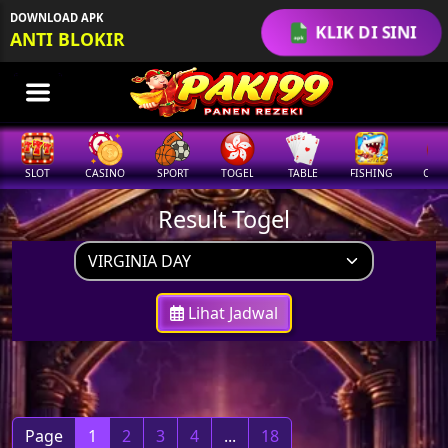
DOWNLOAD APK
KLIK DI SINI
ANTI BLOKIR
SLOT
CASINO
SPORT
TOGEL
TABLE
FISHING
COCK
Result Togel
Lihat Jadwal
Page
1
2
3
4
...
18