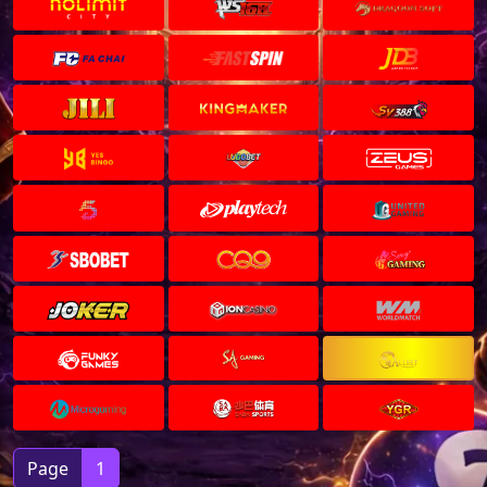
Page
1