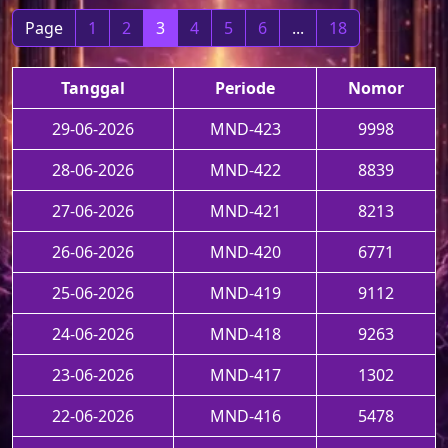
Page
1
2
3
4
5
6
...
18
Tanggal
Periode
Nomor
29-06-2026
MND-423
9998
28-06-2026
MND-422
8839
27-06-2026
MND-421
8213
26-06-2026
MND-420
6771
25-06-2026
MND-419
9112
24-06-2026
MND-418
9263
23-06-2026
MND-417
1302
22-06-2026
MND-416
5478