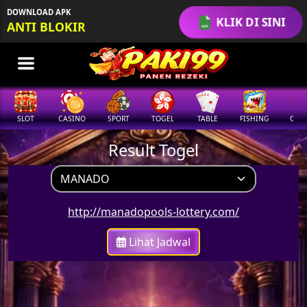
DOWNLOAD APK
KLIK DI SINI
ANTI BLOKIR
SLOT
CASINO
SPORT
TOGEL
TABLE
FISHING
COCK
Result Togel
http://manadopools-lottery.com/
Lihat Jadwal